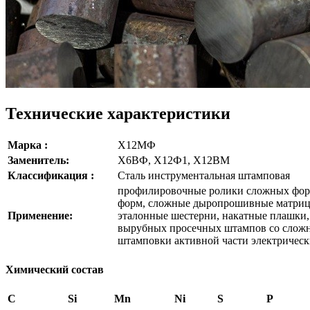
Технические характеристики
Марка :
Х12МФ
Заменитель:
Х6ВФ, Х12Ф1, Х12ВМ
Классификация :
Сталь инструментальная штамповая
профилировочные ролики сложных фор
форм, сложные дыропрошивные матрицы
Применение:
эталонные шестерни, накатные плашки,
вырубных просечных штампов со сложн
штамповки активной части электричес
Химический состав
C
Si
Mn
Ni
S
P