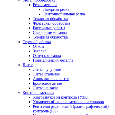
Металлообработка
Резка металла
Лазерная резка
Ленточнопильная резка
Токарная обработка
Фрезерная обработка
Расточные работы
Сверление металла
Токарная обработка
Термообработка
Отжиг
Закалка
Отпуск металла
Нормализация металла
Литье
Литье чугунное
Литье стальное
Алюминиевое литье
Бронзовое литье
Литье на заказ
Контроль металла
Ультразвуковой контроль (УЗК)
Химический анализ металлов и сплавов
Рентгенографический (радиографический)
контроль (РК)