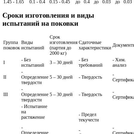
1.45 - 1.65
0.1 - 0.4
0.15 - 0.45
до 0.4
до 0.03
до 0.03
Сроки изготовления и виды
испытаний на поковки
Срок
Группа
Виды
изготовления
Сдаточные
Документ
поковок
испытаний
(партия до
характеристики
2000 кг)
- Без
- Без
- Хим.
I
3 – 30 дней
испытаний
требований
анализ
-
-
II
Определение
5 – 30 дней
- Твердость
Сертифик
твердости
-
-
III
Определение
5 – 30 дней
- Твердость
Сертифик
твердости
- Испытание
на
- Предел
растяжение
текучести
-
-
-
Определение
Сертифик