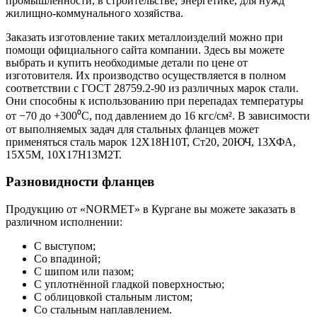
промышленности, в строительстве, энергетике, для нужд
жилищно-коммунального хозяйства.
Заказать изготовление таких металлоизделий можно при
помощи официального сайта компании. Здесь вы можете
выбрать и купить необходимые детали по цене от
изготовителя. Их производство осуществляется в полном
соответствии с ГОСТ 28759.2-90 из различных марок стали.
Они способны к использованию при перепадах температуры
от −70 до +300⁰C, под давлением до 16 кгс/см². В зависимости
от выполняемых задач для стальных фланцев может
применяться сталь марок 12Х18Н10Т, Ст20, 20ЮЧ, 13ХФА,
15Х5М, 10Х17Н13М2Т.
Разновидности фланцев
Продукцию от «NORMET» в Кургане вы можете заказать в
различном исполнении:
С выступом;
Со впадиной;
С шипом или пазом;
С уплотнённой гладкой поверхностью;
С облицовкой стальным листом;
Со стальным наплавлением.