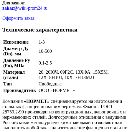
Для заявок:
zakaz
@wiki-prom24.ru
Оформить заказ
Технические характеристики
Исполнение
1-3
Диаметр Ду
10-500
(Dn), мм
Давление Ру
0.1-2.5
(Рn), МПа
Материал
20, 20ЮЧ, 09Г2С, 13ХФА, 15Х5М,
(сталь)
12Х18Н10Т, 10Х17Н13М2Т
Тип
Свободные
Производитель
ООО «НОРМЕТ»
Компания
«НОРМЕТ»
специализируется на изготовлении
стальных фланцев по вашим чертежам. Фланцы ГОСТ
28759.2-90 производят из конструкционных, жаропрочных и
нержавеющих сталей. Долгосрочные отношения с ведущими
Российскими металлургическими заводами позволяют нам
выполнить любой заказ на изготовление фланцев из стали по