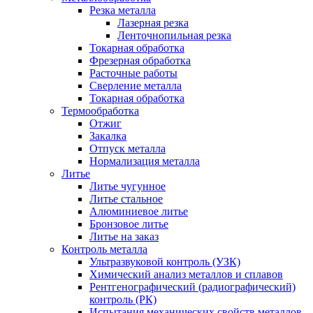
Резка металла
Лазерная резка
Ленточнопильная резка
Токарная обработка
Фрезерная обработка
Расточные работы
Сверление металла
Токарная обработка
Термообработка
Отжиг
Закалка
Отпуск металла
Нормализация металла
Литье
Литье чугунное
Литье стальное
Алюминиевое литье
Бронзовое литье
Литье на заказ
Контроль металла
Ультразвуковой контроль (УЗК)
Химический анализ металлов и сплавов
Рентгенографический (радиографический)
контроль (РК)
Испытания механических свойств металлов