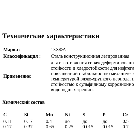
Технические характеристики
Марка :
13ХФА
Классификация :
Сталь конструкционная легированная
для изготовления горячедеформирован
стойкости и хладостойкости для нефтег
повышенной стабильностью механическ
Применение:
температурой вязко-хрупкого периода,
стойкостью к сульфидному коррозионн
водородных трещин.
Химический состав
C
Si
Mn
Ni
S
P
Cr
0.11 -
0.17 -
0.4 -
до
до
до
0.5 -
0.17
0.37
0.65
0.25
0.015
0.015
0.7