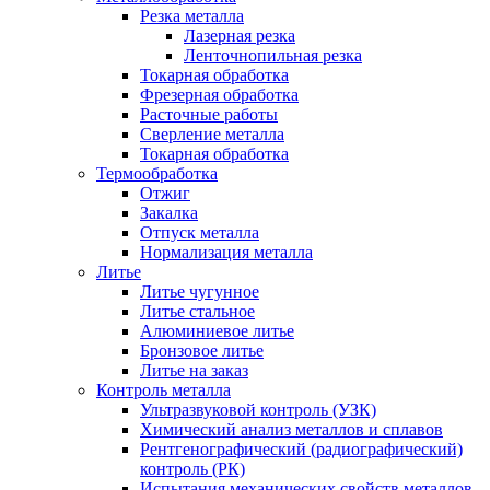
Резка металла
Лазерная резка
Ленточнопильная резка
Токарная обработка
Фрезерная обработка
Расточные работы
Сверление металла
Токарная обработка
Термообработка
Отжиг
Закалка
Отпуск металла
Нормализация металла
Литье
Литье чугунное
Литье стальное
Алюминиевое литье
Бронзовое литье
Литье на заказ
Контроль металла
Ультразвуковой контроль (УЗК)
Химический анализ металлов и сплавов
Рентгенографический (радиографический)
контроль (РК)
Испытания механических свойств металлов