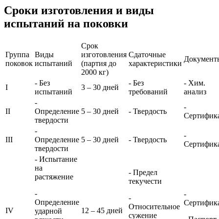
Сроки изготовления и виды
испытаний на поковки
Срок
Группа
Виды
изготовления
Сдаточные
Документ
поковок
испытаний
(партия до
характеристики
2000 кг)
- Без
- Без
- Хим.
I
3 – 30 дней
испытаний
требований
анализ
-
-
II
Определение
5 – 30 дней
- Твердость
Сертифик
твердости
-
-
III
Определение
5 – 30 дней
- Твердость
Сертифик
твердости
- Испытание
на
- Предел
растяжение
текучести
-
-
-
Определение
Сертифик
Относительное
IV
12 – 45 дней
ударной
сужение